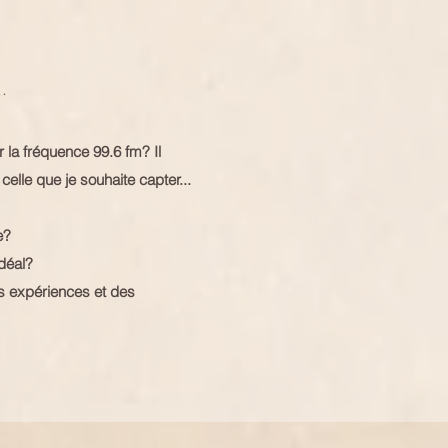
.
r la fréquence 99.6 fm? Il
elle que je souhaite capter...
e?
déal?
des expériences et des