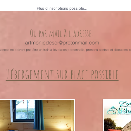
Plus d'inscriptions possible...
Ou par mail à l'adresse:
artmoniedesoi@protonmail.com
nances ne doivent pas être un frein à l'évolution personnelle, prenons contact et discutons-e
Hébergement sur place possible