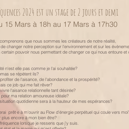
équences 2024 est un stage de 2 jours et demi
u 15 Mars à 18h au 17 Mars à 17h30
 comprenons que nous sommes les créateurs de notre réalité,
e de changer notre perception sur l'environnement et sur les évèneme
ertain pouvoir nous permettant de changer ce qui nous entoure et d
té n'est elle pas comme je l'ai souhaitée?
émas se répètent ils?
rofiter de l'aisance, de l'abondance et la prospérité?
ais ce job qui me fait rêver?
ivre l'aisance relationnelle tant désirée?
pour ma relation amoureuse idéale?
ituation quotidienne sera à la hauteur de mes espérances?
rai prêt·e à m'ouvrir au Flow d'énergie perpétuel qui coule vers moi
plus encore à mon bien être?
réquence lorsque je ressens que j'y suis.
état et la magie qui m'est offerte?