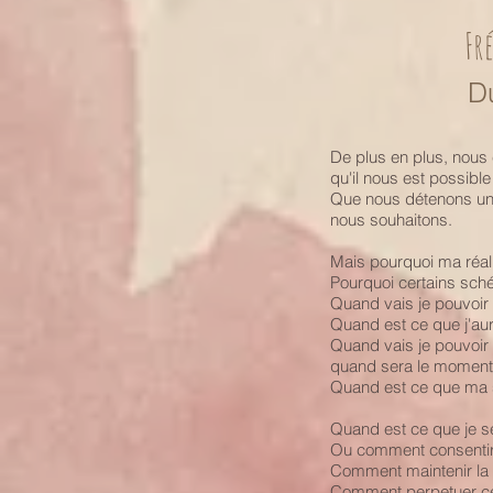
Fr
D
De plus en plus, nous
qu'il nous est possibl
Que nous détenons un c
nous souhaitons.
Mais pourquoi ma réali
Pourquoi certains sch
Quand vais je pouvoir p
Quand est ce que j'aur
Quand vais je pouvoir v
quand sera le moment 
Quand est ce que ma s
Quand est ce que je se
Ou comment consentir 
Comment maintenir la f
Comment perpetuer cet 