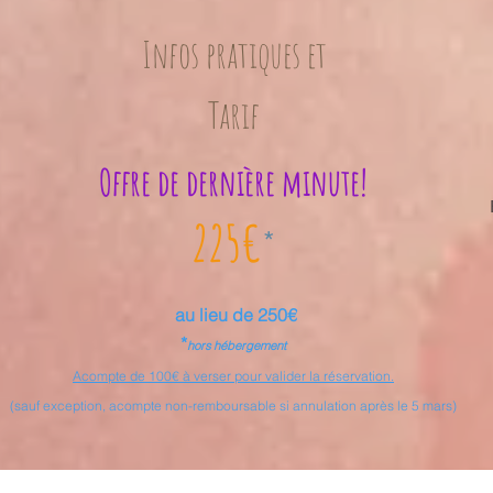
Infos pratiques et
Tarif
O
ffre de dernière minute!
225€
*
au lieu de 250€
*
hors hébergement
Acompte de 100€ à verser pour valider l
a réser
vation.
(sauf exception, acompte non-remboursable si annulation après le 5 mars)